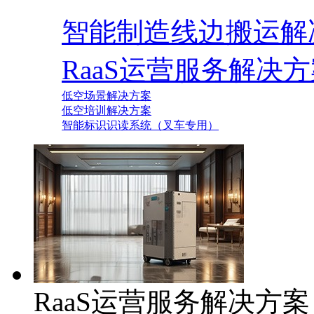
智能制造线边搬运解
RaaS运营服务解决
低空场景解决方案
低空培训解决方案
智能标识识读系统（叉车专用）
RaaS运营服务解决方案