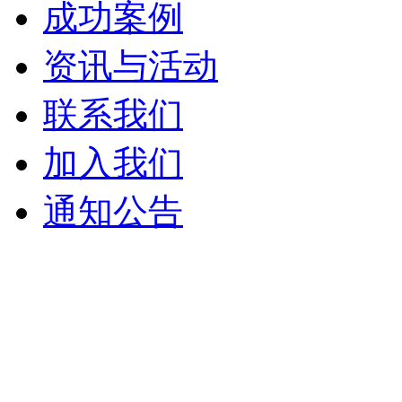
成功案例
资讯与活动
联系我们
加入我们
通知公告