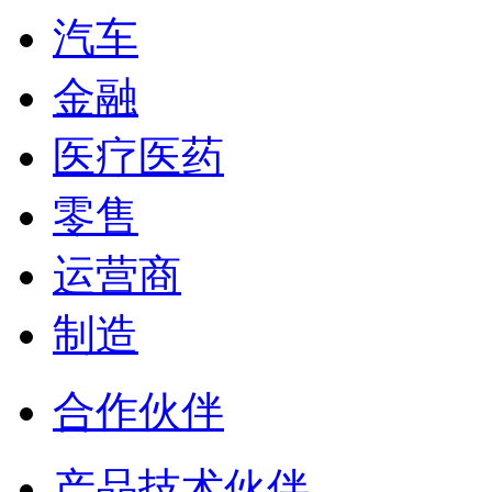
汽车
金融
医疗医药
零售
运营商
制造
合作伙伴
产品技术伙伴