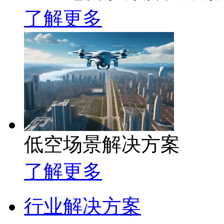
了解更多
低空场景解决方案
了解更多
行业解决方案