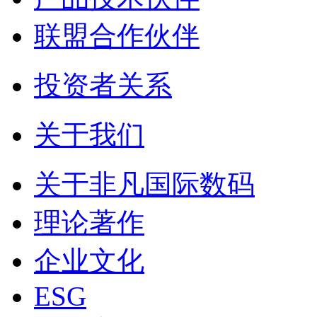
联盟合作伙伴
投资者关系
关于我们
关于非凡国际数码
理论著作
企业文化
ESG